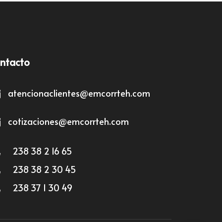
ntacto
atencionaclientes@emcorrteh.com
cotizaciones@emcorrteh.com
238 38 2 16 65
238 38 2 30 45
238 37 1 30 49