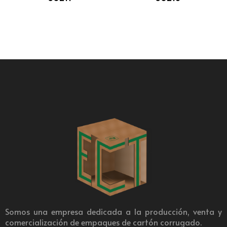
Somos una empresa dedicada a la producción, venta y
comercialización de empaques de cartón corrugado.