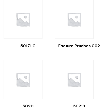
50171 C
Factura Pruebas 002
50211
50213