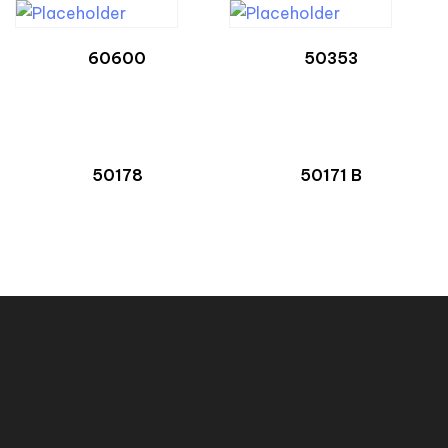
60600
50353
50178
50171 B