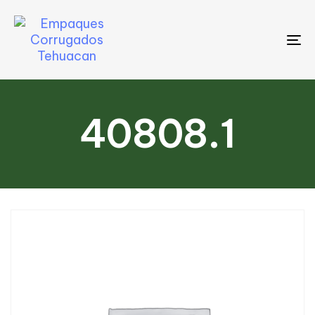
To
na
40808.1