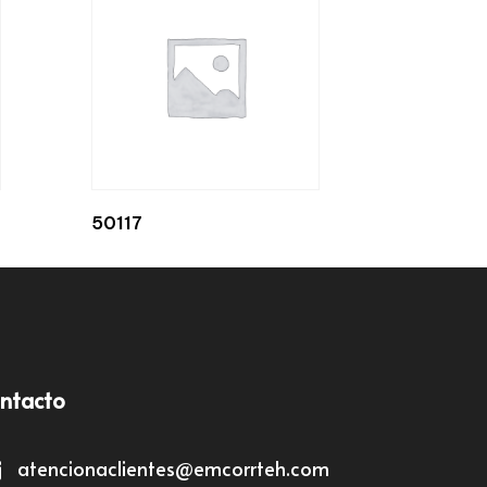
50117
ntacto
atencionaclientes@emcorrteh.com