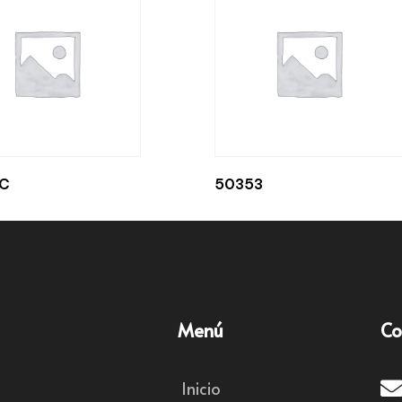
 C
50353
Menú
Co
Inicio