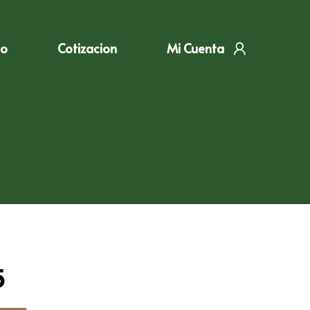
to
Cotizacion
Mi Cuenta
5