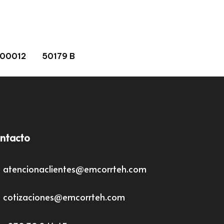
 00012
50179 B
ntacto
atencionaclientes@emcorrteh.com
cotizaciones@emcorrteh.com