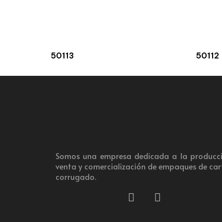
50113
50112
Somos una empresa dedicada a la producci
venta y comercialización de empaques de ca
corrugado.