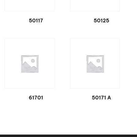
50117
50125
61701
50171 A