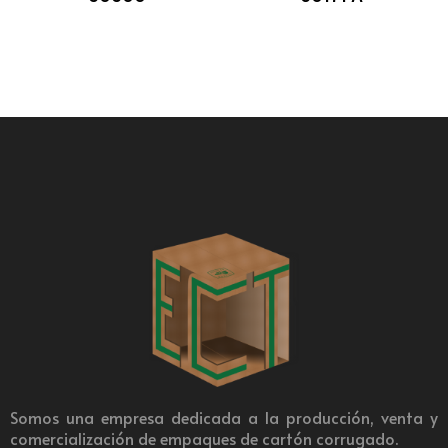
Somos una empresa dedicada a la producción, venta y
comercialización de empaques de cartón corrugado.