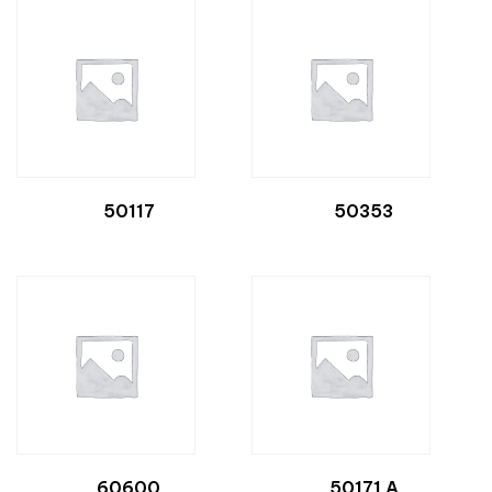
50117
50353
60600
50171 A