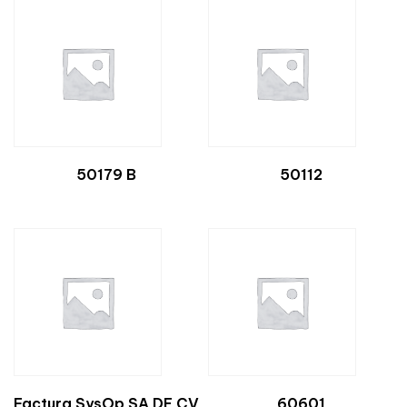
50179 B
50112
Factura SysOp SA DE CV
60601