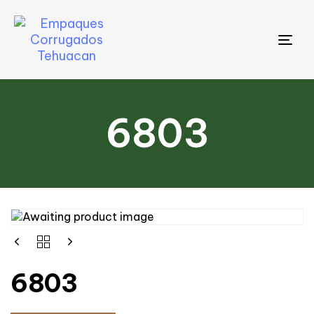
Tog
nav
6803
6803