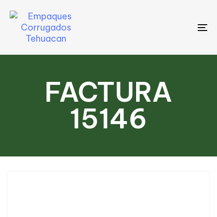
To
na
FACTURA
15146