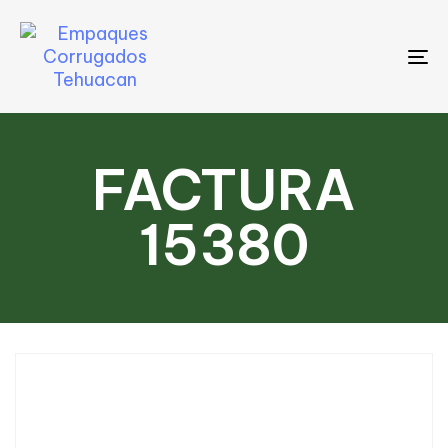
To
na
FACTURA
15380