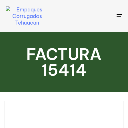
To
na
FACTURA
15414