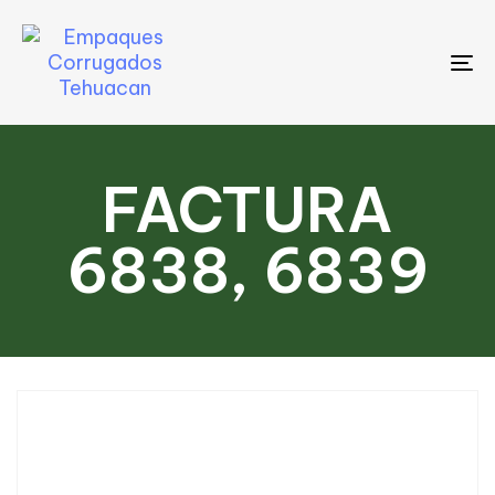
To
na
FACTURA
6838, 6839