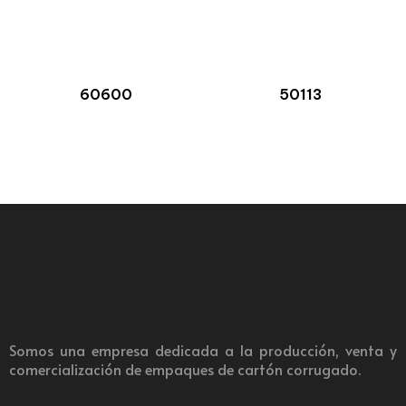
60600
50113
Somos una empresa dedicada a la producción, venta y
comercialización de empaques de cartón corrugado.