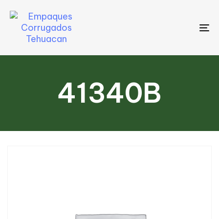
To
na
41340B