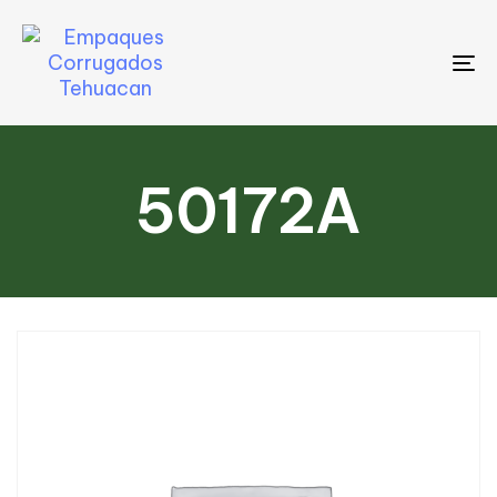
To
na
50172A