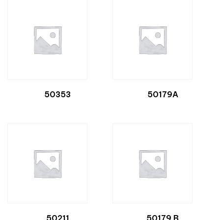
50353
50179A
50211
50179 B