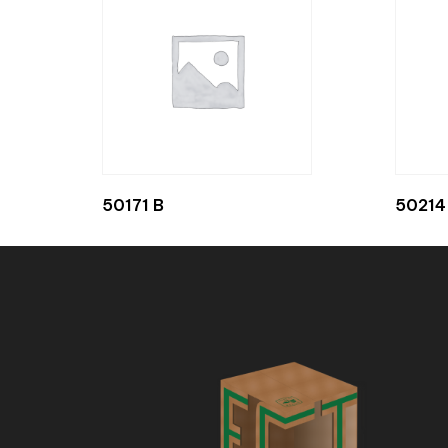
50171 B
50214