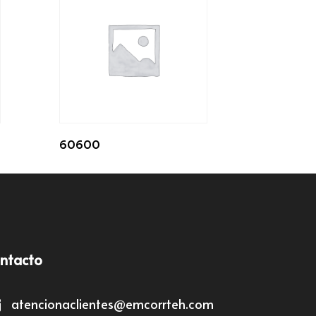
60600
ntacto
atencionaclientes@emcorrteh.com