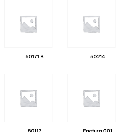
50171 B
50214
50117
Factura 001