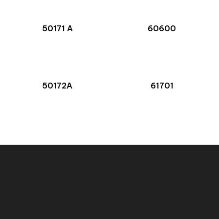
50171 A
60600
50172A
61701