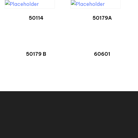
50114
50179A
50179 B
60601