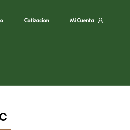
to
Cotizacion
Mi Cuenta
 C