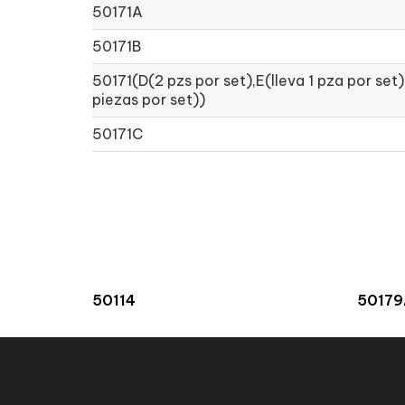
50171A
50171B
50171(D(2 pzs por set),E(lleva 1 pza por set
piezas por set))
50171C
50114
50179