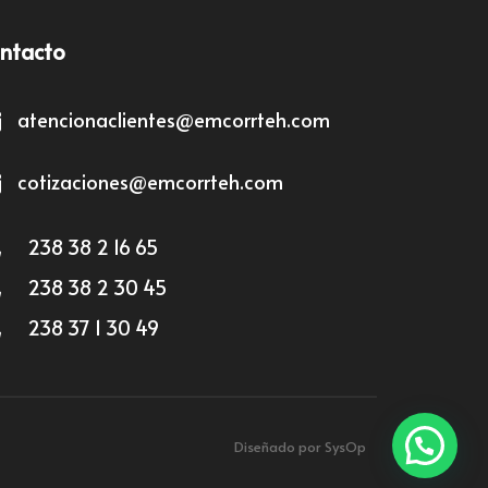
ntacto
atencionaclientes@emcorrteh.com
cotizaciones@emcorrteh.com
238 38 2 16 65
238 38 2 30 45
238 37 1 30 49
Diseñado por SysOp