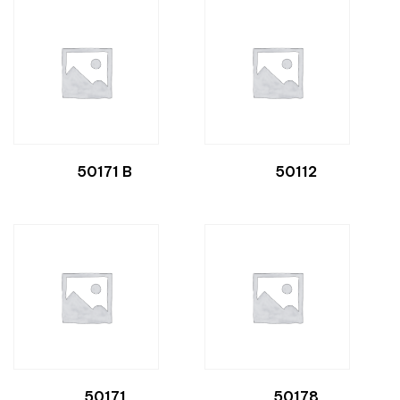
50171 B
50112
50171
50178