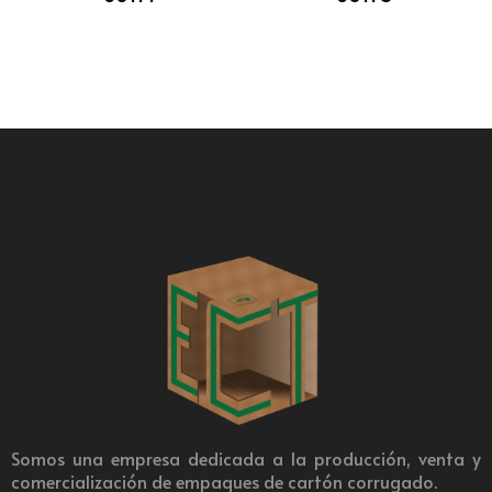
Somos una empresa dedicada a la producción, venta y
comercialización de empaques de cartón corrugado.