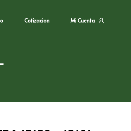
to
Cotizacion
Mi Cuenta
–