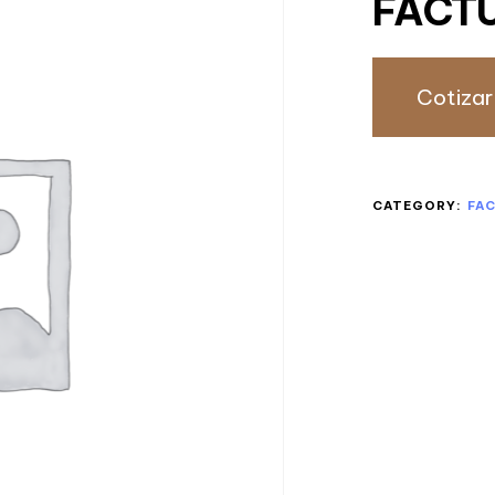
FACTU
Cotizar
CATEGORY:
FA