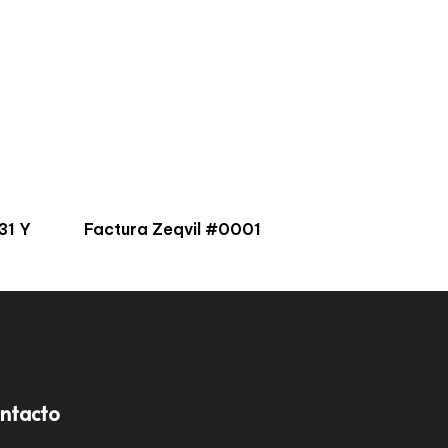
31 Y
Factura Zeqvil #0001
ntacto