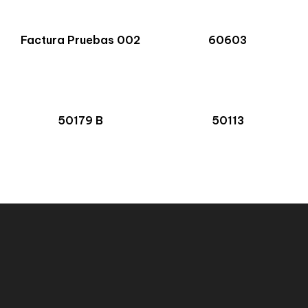
Factura Pruebas 002
60603
50179 B
50113