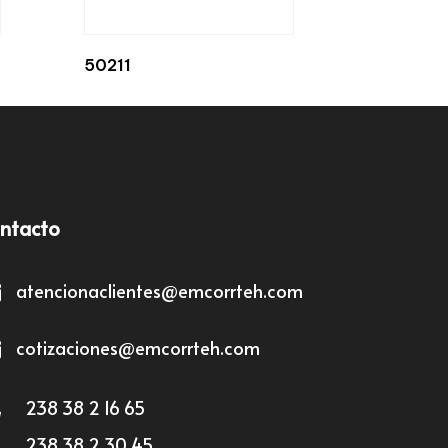
50211
ntacto
atencionaclientes@emcorrteh.com
cotizaciones@emcorrteh.com
238 38 2 16 65
238 38 2 30 45