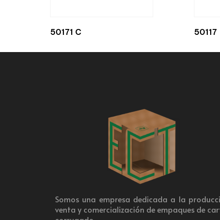
50171 C
50117
Somos una empresa dedicada a la producci
venta y comercialización de empaques de ca
corrugado.